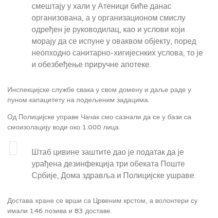
смештају у хали у Атеници биће данас
организована, а у организационом смислу
одређен је руководилац, као и услови који
морају да се испуне у оваквом објекту, поред
неопходно санитарно-хигијеснких услова, то је
и обезбеђење приручне апотеке.
Инспекцијске службе свака у свом домену и даље раде у
пуном капацитету на подељеним задацима.
Од Полицијске управе Чачак смо сазнали да се у бази са
смоизолацију води око 1.000 лица.
Штаб цивине заштите дао је податак да је
урађена дезинфекција три обеката Поште
Србије, Дома здравља и Полицијске ушраве.
Достава хране се врши са Црвеним крстом, а волонтери су
имали 146 позива и 83 доставе.