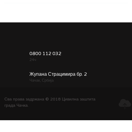
0800 112 032
24ч
Жупана Страцимира бр. 2
Чачак, Србија
Сва права задржана © 2018 Цивилна заштита
града Чачка.