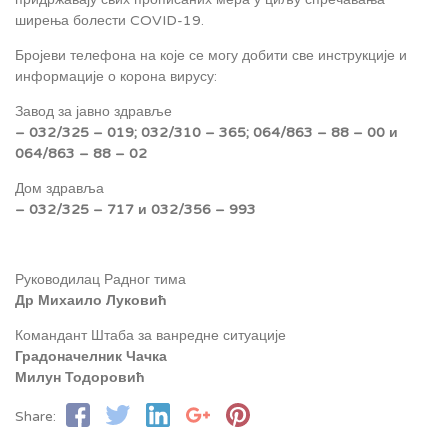
ширења болести COVID-19.
Бројеви телефона на које се могу добити све инструкције и
информације о корона вирусу:
Завод за јавно здравље
– 032/325 – 019; 032/310 – 365; 064/863 – 88 – 00 и
064/863 – 88 – 02
Дом здравља
– 032/325 – 717 и 032/356 – 993
Руководилац Радног тима
Др Михаило Луковић
Командант Штаба за ванредне ситуације
Градоначелник Чачка
Милун Тодоровић
Share: