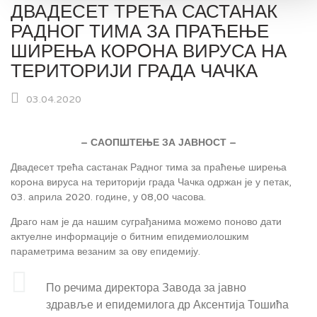
ДВАДЕСЕТ ТРЕЋА САСТАНАК
РАДНОГ ТИМА ЗА ПРАЋЕЊЕ
ШИРЕЊА КОРOНА ВИРУСА НА
ТЕРИТОРИЈИ ГРАДА ЧАЧКА
03.04.2020
– САОПШТЕЊЕ ЗА ЈАВНОСТ –
Двадесет трећа састанак Радног тима за праћење ширења
корoна вируса на територији града Чачка одржан је у петак,
03. априла 2020. године, у 08,00 часова.
Драго нам је да нашим суграђанима можемо поново дати
актуелне информације о битним епидемиолошким
параметрима везаним за ову епидемију.
По речима директора Завода за јавно
здравље и епидемилога др Аксентија Тошића