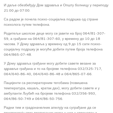
И даље обезбеђују Дом здравља и Општу болницу у периподу
21:00 до 07:00.
Са радом је почела психо-социјална подршка од стране
психолога путем телефона.
Родитељи школске деце могу се јавити на број 064/81-307-
59, а грађани на 064/81-307-60, у времену до 10 до 18
часова. У Дому здравља у времену од 9 до 15 сати психо-
социјалну подршку је могуће добити путем броја телефона
064/865-07-48.
У Дому здравља грађани могу добити савете везане за
здравље грађана и то на бројеве телефона 032/325-717,
064/640-86-40, 064/640-86-48 и 064/865-07-66.
Пацијенти са респираторним тегобама (повишена
температура, кашаљ, кратак дах), могу добити савете и у
амбуланти Љубић на бројеве телефона 032/356-993,
064/86-50-749 и 064/86-50-756.
Радни тим и градоначелник апелују на суграђане да се
придржавају свих прописаних мера у циљу спречавања