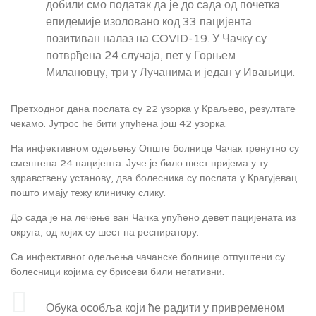
добили смо податак да је до сада од почетка
епидемије изоловано код 33 пацијента
позитиван налаз на COVID-19. У Чачку су
потврђена 24 случаја, пет у Горњем
Милановцу, три у Лучанима и један у Ивањици.
Претходног дана послата су 22 узорка у Краљево, резултате
чекамо. Јутрос ће бити упућена још 42 узорка.
На инфективном одељењу Опште болнице Чачак тренутно су
смештена 24 пацијента. Јуче је било шест пријема у ту
здравствену установу, два болесника су послата у Крагујевац
пошто имају тежу клиничку слику.
До сада је на лечење ван Чачка упућено девет пацијената из
округа, од којих су шест на респиратору.
Са инфективног одељења чачанске болнице отпуштени су
болесници којима су брисеви били негативни.
Обука особља који ће радити у привременом