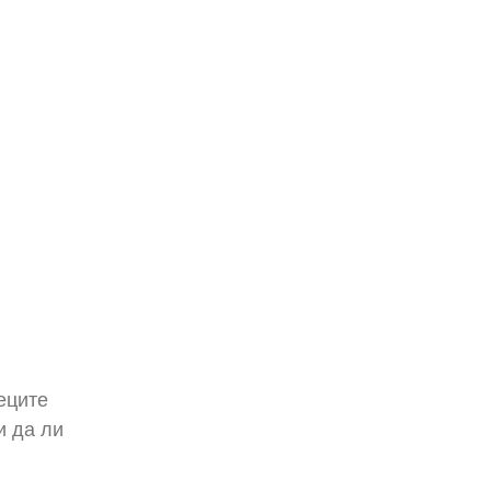
еците
и да ли