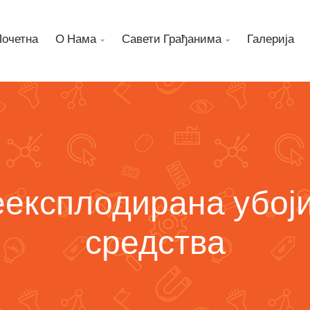
Почетна
О Нама
Савети Грађанима
Галерија


експлодирана убој
средства