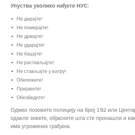
Упуства уколико нађете НУС:
Не дирајте!
Не померајте!
Не дрмајте!
Не ударајте!
Не бацајте!
Не растављајте!
Не стављајте у ватру!
Обележите!
Пријавите!
Обезбедите!
Одмах позовите полицију на број 192 или Цента
одакле зовете, објасните шта сте пронашли и как
има угрожених грађана.