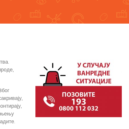
тва.
ироде,
Због
сакривају,
онтирају,
мањењу
радите.