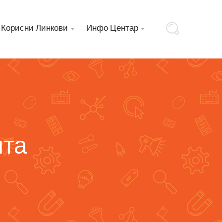
Корисни Линкови
Инфо Центар


ита