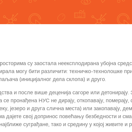
росторима су заостала неексплодирана убојна средс
дирала могу бити различити: техничко-технолошке пр
паљача (иницијалног дела склопа) и друго.
ства и после више деценија сагоре или детонирају. 
а се пронађена НУС не дирају, откопавају, померају, 
у, језеро и друга слична места) или закопавају, дем
има дајете свој допринос повећању безбедности и с
најближе суграђане, тако и средину у којој живите и 