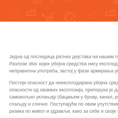
Једна од последица ратних дејстава на нашим п
Разлози због којих убојна средства нису експло
неправилнa употребa, застој у фази армирања у
Постоји опасност да неексплодирана убојна сред
опасности од оваквих експлозија, препорука је д
самовољно уклањају (бацањем у бунар, канал, рек
спаљују и слично. Поступајући по овим упутств
ризика по живот и здравље, како за себе и своје 