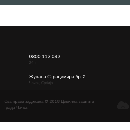
0800 112 032
24ч
Жупана Страцимира бр. 2
Чачак, Србија
Сва права задржана © 2018 Цивилна заштита
града Чачка.