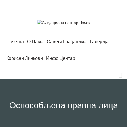
Skip
to
content
Почетна
О Нама
Савети Грађанима
Галерија
Корисни Линкови
Инфо Центар
Оспособљена правна лица